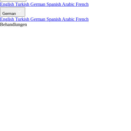
English
Turkish
German
Spanish
Arabic
French
German
English
Turkish
German
Spanish
Arabic
French
Behandlungen