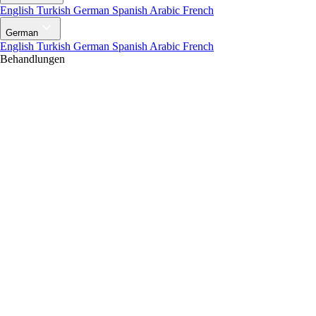
English
Turkish
German
Spanish
Arabic
French
German
English
Turkish
German
Spanish
Arabic
French
Behandlungen