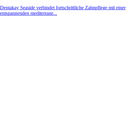
Dentakay Seaside verbindet fortschrittliche Zahnpflege mit einer
entspannenden mediterrane...