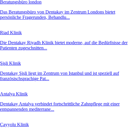
Beratungsbüro london
Das Beratungsbüro von Dentakay im Zentrum Londons bietet
persönliche Fragerunden, Behandlu...
Riad Klinik
Die Dentakay Riyadh Klinik bietet moderne, auf die Bedürfnisse der
Patienten zugeschnitten...
Şişli Klinik
Dentakay Şişli liegt im Zentrum von Istanbul und ist speziell auf
französischsprachige Pat...
Antalya Klinik
Dentakay Antalya verbindet fortschrittliche Zahnpflege mit einer
entspannenden mediterrane...
Çayyolu Klinik