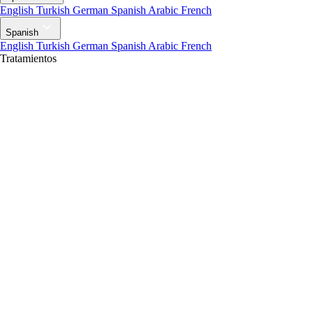
English
Turkish
German
Spanish
Arabic
French
Spanish
English
Turkish
German
Spanish
Arabic
French
Tratamientos