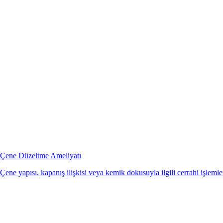
Çene Düzeltme Ameliyatı
Çene yapısı, kapanış ilişkisi veya kemik dokusuyla ilgili cerrahi işlemler