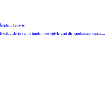
İmplant Tedavisi
Eksik dişlerin yerine implant desteğiyle yeni diş yapılmasını kapsar....