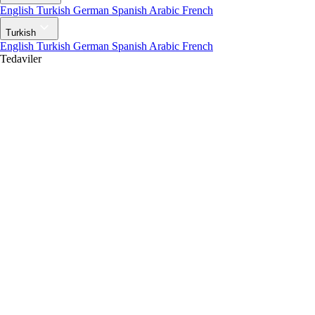
English
Turkish
German
Spanish
Arabic
French
Turkish
English
Turkish
German
Spanish
Arabic
French
Tedaviler