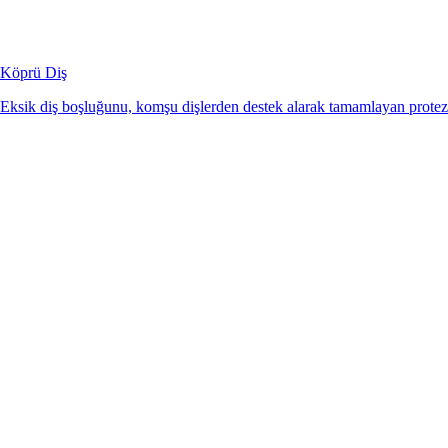
Köprü Diş
Eksik diş boşluğunu, komşu dişlerden destek alarak tamamlayan protez 