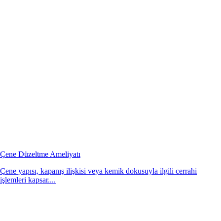
Çene Düzeltme Ameliyatı
Çene yapısı, kapanış ilişkisi veya kemik dokusuyla ilgili cerrahi
işlemleri kapsar....