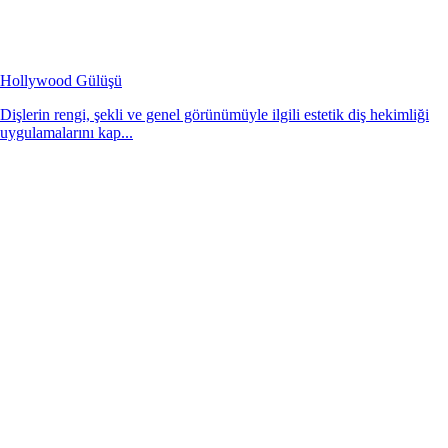
Hollywood Gülüşü
Dişlerin rengi, şekli ve genel görünümüyle ilgili estetik diş hekimliği
uygulamalarını kap...