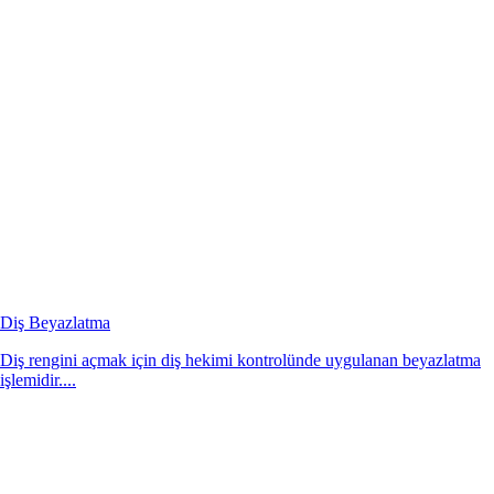
Diş Beyazlatma
Diş rengini açmak için diş hekimi kontrolünde uygulanan beyazlatma
işlemidir....