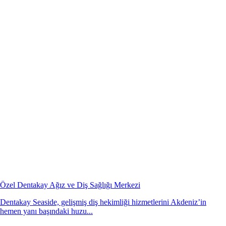
Özel Dentakay Ağız ve Diş Sağlığı Merkezi
Dentakay Seaside, gelişmiş diş hekimliği hizmetlerini Akdeniz’in
hemen yanı başındaki huzu...