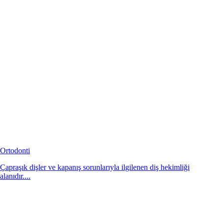
Ortodonti
Çapraşık dişler ve kapanış sorunlarıyla ilgilenen diş hekimliği
alanıdır....