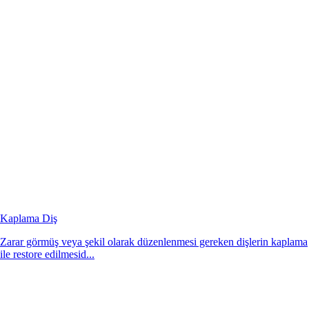
Kaplama Diş
Zarar görmüş veya şekil olarak düzenlenmesi gereken dişlerin kaplama
ile restore edilmesid...