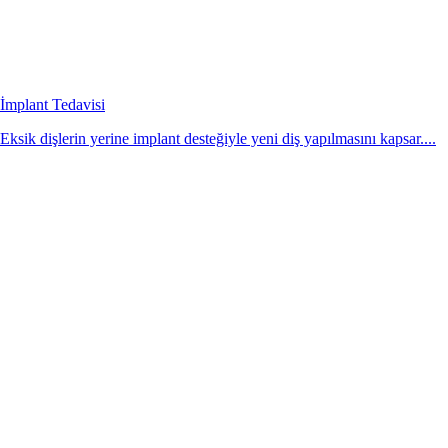
İmplant Tedavisi
Eksik dişlerin yerine implant desteğiyle yeni diş yapılmasını kapsar....