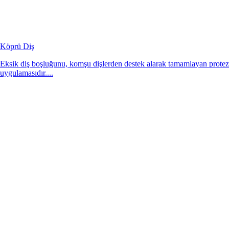
Köprü Diş
Eksik diş boşluğunu, komşu dişlerden destek alarak tamamlayan protez
uygulamasıdır....