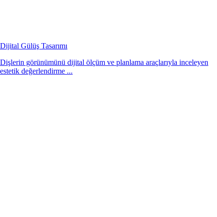
Dijital Gülüş Tasarımı
Dişlerin görünümünü dijital ölçüm ve planlama araçlarıyla inceleyen
estetik değerlendirme ...