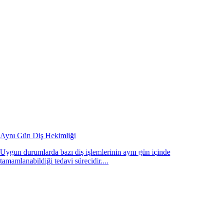
Aynı Gün Diş Hekimliği
Uygun durumlarda bazı diş işlemlerinin aynı gün içinde
tamamlanabildiği tedavi sürecidir....