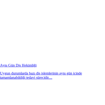
Aynı Gün Diş Hekimliği
Uygun durumlarda bazı diş işlemlerinin aynı gün içinde
tamamlanabildiği tedavi sürecidir....