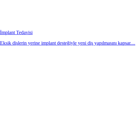
İmplant Tedavisi
Eksik dişlerin yerine implant desteğiyle yeni diş yapılmasını kapsar....