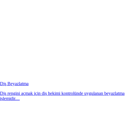
Diş Beyazlatma
Diş rengini açmak için diş hekimi kontrolünde uygulanan beyazlatma
işlemidir....