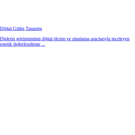
Dijital Gülüş Tasarımı
Dişlerin görünümünü dijital ölçüm ve planlama araçlarıyla inceleyen
estetik değerlendirme ...