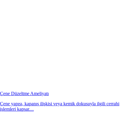
Çene Düzeltme Ameliyatı
Çene yapısı, kapanış ilişkisi veya kemik dokusuyla ilgili cerrahi
işlemleri kapsar....