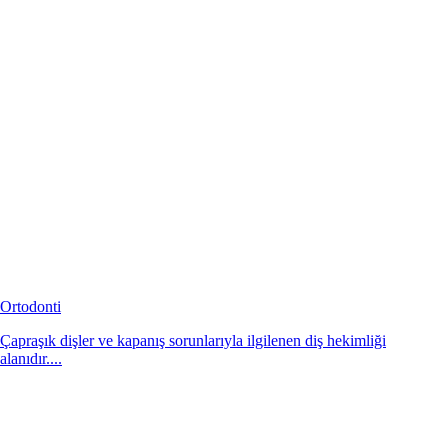
Ortodonti
Çapraşık dişler ve kapanış sorunlarıyla ilgilenen diş hekimliği
alanıdır....