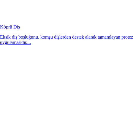
Köprü Diş
Eksik diş boşluğunu, komşu dişlerden destek alarak tamamlayan protez
uygulamasıdır....