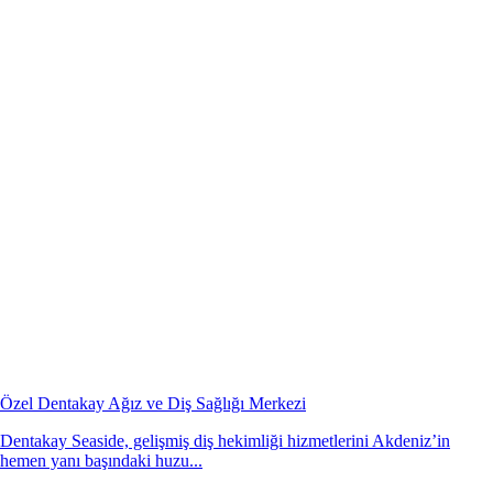
Özel Dentakay Ağız ve Diş Sağlığı Merkezi
Dentakay Seaside, gelişmiş diş hekimliği hizmetlerini Akdeniz’in
hemen yanı başındaki huzu...