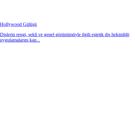
Hollywood Gülüşü
Dişlerin rengi, şekli ve genel görünümüyle ilgili estetik diş hekimliği
uygulamalarını kap...