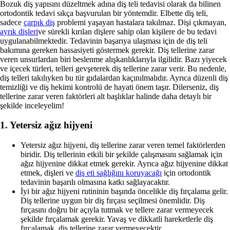
Bozuk diş yapısını düzeltmek adına diş teli tedavisi olarak da bilinen
ortodontik tedavi sıkça başvurulan bir yöntemdir. Elbette diş teli,
sadece
çarpık diş
problemi yaşayan hastalara takılmaz. Dişi çıkmayan,
ayrık dişleri
ve sürekli kırılan dişlere sahip olan kişilere de bu tedavi
uygulanabilmektedir. Tedavinin başarıya ulaşması için de diş teli
bakımına gereken hassasiyeti göstermek gerekir. Diş tellerine zarar
veren unsurlardan biri beslenme alışkanlıklarıyla ilgilidir. Bazı yiyecek
ve içecek türleri, telleri gevşeterek diş tellerine zarar verir. Bu nedenle,
diş telleri takılıyken bu tür gıdalardan kaçınılmalıdır. Ayrıca düzenli diş
temizliği ve diş hekimi kontrolü de hayati önem taşır. Dilerseniz, diş
tellerine zarar veren faktörleri alt başlıklar halinde daha detaylı bir
şekilde inceleyelim!
1. Yetersiz ağız hijyeni
Yetersiz ağız hijyeni, diş tellerine zarar veren temel faktörlerden
biridir. Diş tellerinin etkili bir şekilde çalışmasını sağlamak için
ağız hijyenine dikkat etmek gerekir. Ayrıca ağız hijyenine dikkat
etmek, dişleri ve
diş eti sağlığını koruyacağı
için ortodontik
tedavinin başarılı olmasına katkı sağlayacaktır.
İyi bir ağız hijyeni rutininin başında öncelikle diş fırçalama gelir.
Diş tellerine uygun bir diş fırçası seçilmesi önemlidir. Diş
fırçasını doğru bir açıyla tutmak ve tellere zarar vermeyecek
şekilde fırçalamak gerekir. Yavaş ve dikkatli hareketlerle diş
fırçalamak, diş tellerine zarar vermeyecektir.