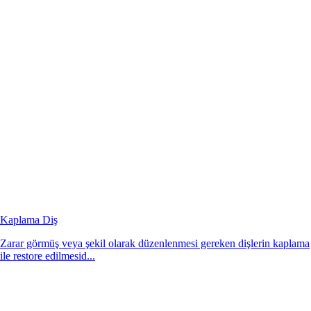
Kaplama Diş
Zarar görmüş veya şekil olarak düzenlenmesi gereken dişlerin kaplama
ile restore edilmesid...