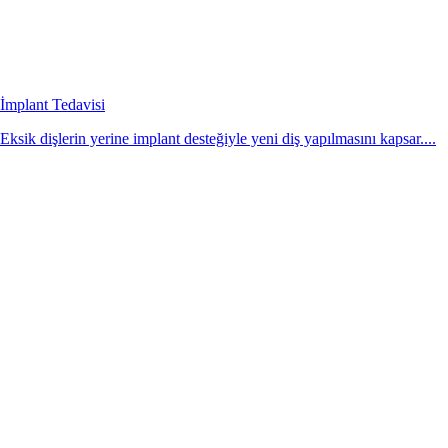
İmplant Tedavisi
Eksik dişlerin yerine implant desteğiyle yeni diş yapılmasını kapsar....