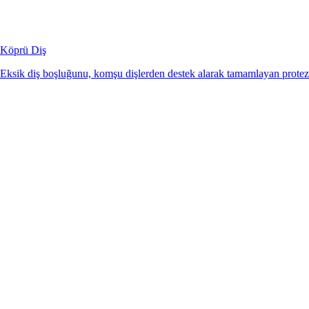
Köprü Diş
Eksik diş boşluğunu, komşu dişlerden destek alarak tamamlayan protez 