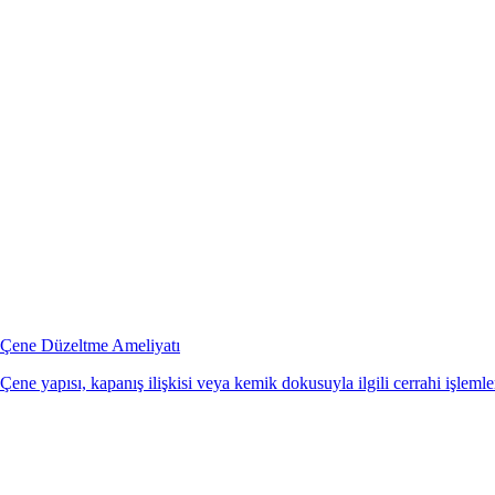
Çene Düzeltme Ameliyatı
Çene yapısı, kapanış ilişkisi veya kemik dokusuyla ilgili cerrahi işlemler