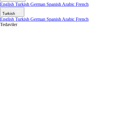
English
Turkish
German
Spanish
Arabic
French
Turkish
English
Turkish
German
Spanish
Arabic
French
Tedaviler