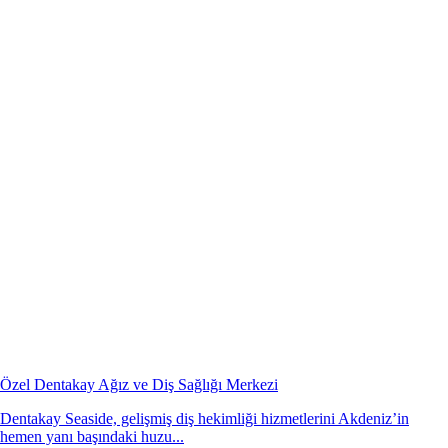
Özel Dentakay Ağız ve Diş Sağlığı Merkezi
Dentakay Seaside, gelişmiş diş hekimliği hizmetlerini Akdeniz’in
hemen yanı başındaki huzu...