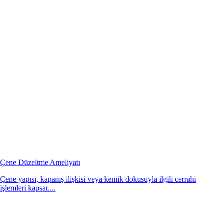
Çene Düzeltme Ameliyatı
Çene yapısı, kapanış ilişkisi veya kemik dokusuyla ilgili cerrahi
işlemleri kapsar....