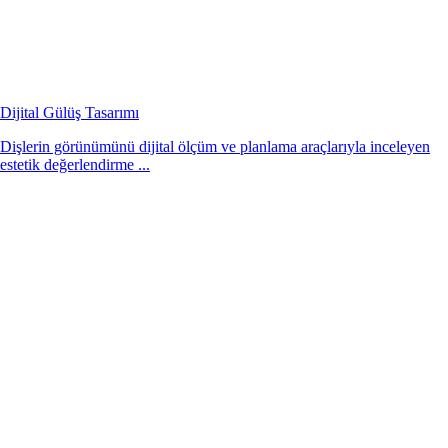
Dijital Gülüş Tasarımı
Dişlerin görünümünü dijital ölçüm ve planlama araçlarıyla inceleyen
estetik değerlendirme ...