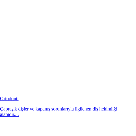
Ortodonti
Çapraşık dişler ve kapanış sorunlarıyla ilgilenen diş hekimliği
alanıdır....