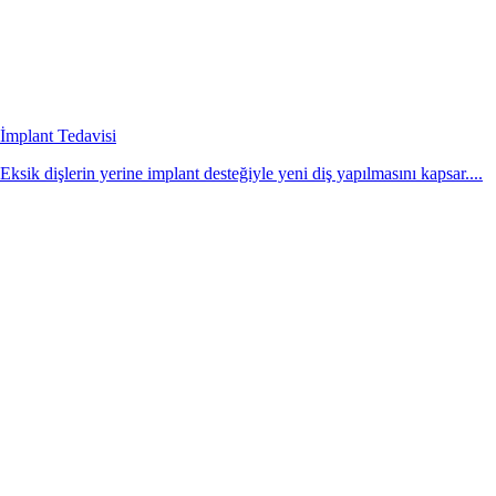
İmplant Tedavisi
Eksik dişlerin yerine implant desteğiyle yeni diş yapılmasını kapsar....