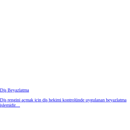
Diş Beyazlatma
Diş rengini açmak için diş hekimi kontrolünde uygulanan beyazlatma
işlemidir....