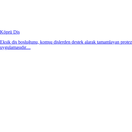
Köprü Diş
Eksik diş boşluğunu, komşu dişlerden destek alarak tamamlayan protez
uygulamasıdır....