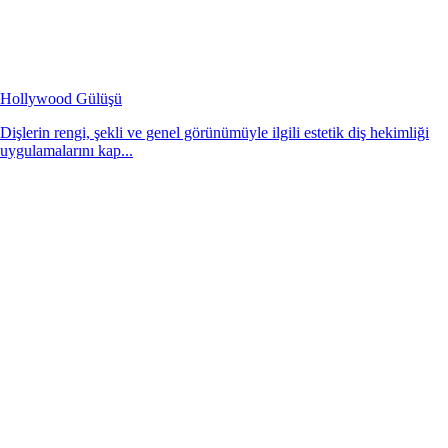
Hollywood Gülüşü
Dişlerin rengi, şekli ve genel görünümüyle ilgili estetik diş hekimliği
uygulamalarını kap...