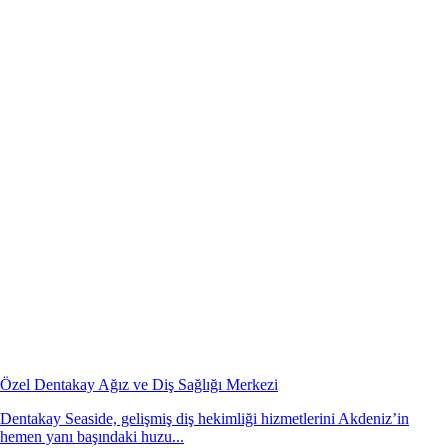
Özel Dentakay Ağız ve Diş Sağlığı Merkezi
Dentakay Seaside, gelişmiş diş hekimliği hizmetlerini Akdeniz’in
hemen yanı başındaki huzu...