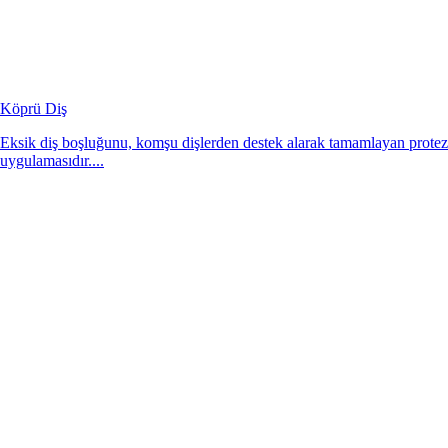
Köprü Diş
Eksik diş boşluğunu, komşu dişlerden destek alarak tamamlayan protez
uygulamasıdır....