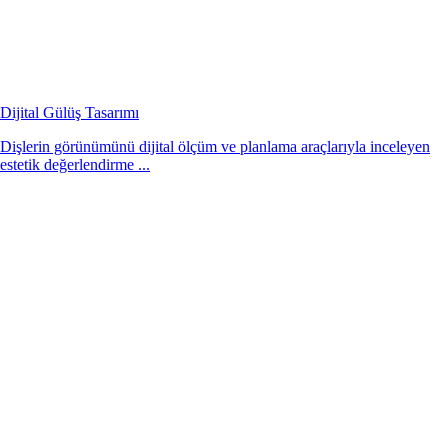
Dijital Gülüş Tasarımı
Dişlerin görünümünü dijital ölçüm ve planlama araçlarıyla inceleyen
estetik değerlendirme ...