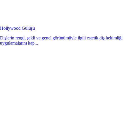
Hollywood Gülüşü
Dişlerin rengi, şekli ve genel görünümüyle ilgili estetik diş hekimliği
uygulamalarını kap...