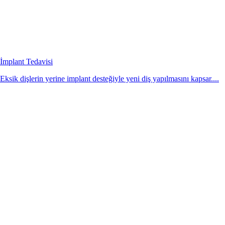
İmplant Tedavisi
Eksik dişlerin yerine implant desteğiyle yeni diş yapılmasını kapsar....