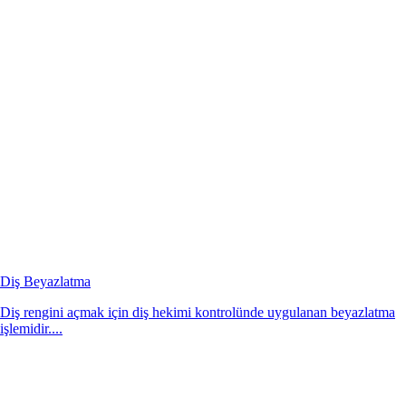
Diş Beyazlatma
Diş rengini açmak için diş hekimi kontrolünde uygulanan beyazlatma
işlemidir....