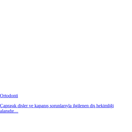
Ortodonti
Çapraşık dişler ve kapanış sorunlarıyla ilgilenen diş hekimliği
alanıdır....