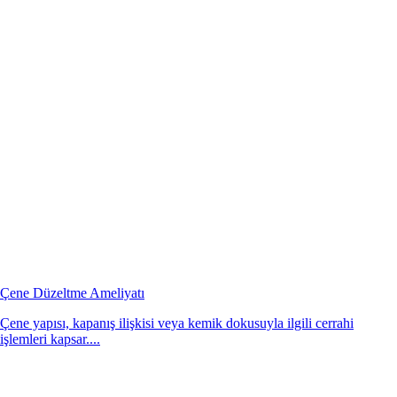
Çene Düzeltme Ameliyatı
Çene yapısı, kapanış ilişkisi veya kemik dokusuyla ilgili cerrahi
işlemleri kapsar....