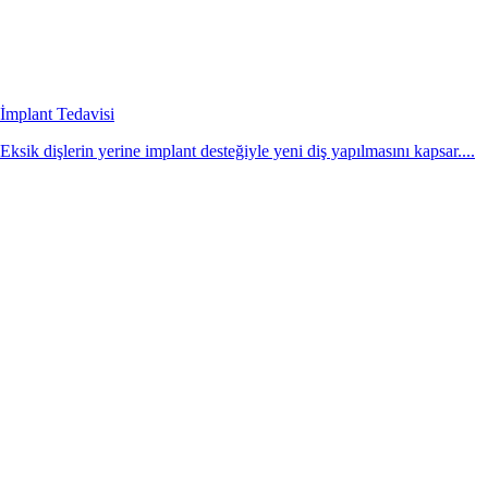
İmplant Tedavisi
Eksik dişlerin yerine implant desteğiyle yeni diş yapılmasını kapsar....