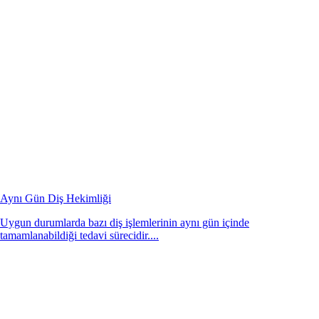
Aynı Gün Diş Hekimliği
Uygun durumlarda bazı diş işlemlerinin aynı gün içinde
tamamlanabildiği tedavi sürecidir....