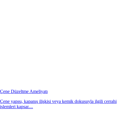
Çene Düzeltme Ameliyatı
Çene yapısı, kapanış ilişkisi veya kemik dokusuyla ilgili cerrahi
işlemleri kapsar....