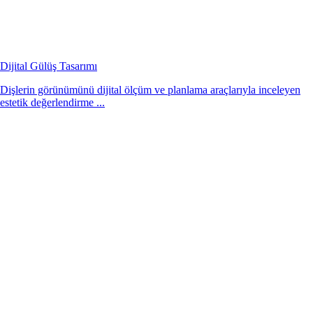
Dijital Gülüş Tasarımı
Dişlerin görünümünü dijital ölçüm ve planlama araçlarıyla inceleyen
estetik değerlendirme ...