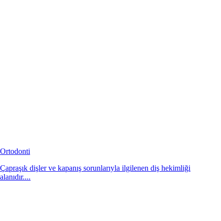
Ortodonti
Çapraşık dişler ve kapanış sorunlarıyla ilgilenen diş hekimliği
alanıdır....