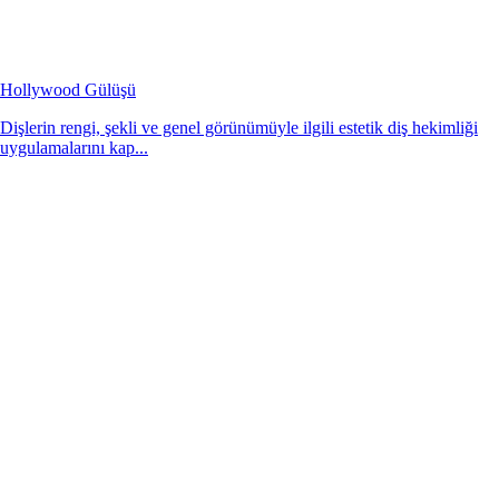
Hollywood Gülüşü
Dişlerin rengi, şekli ve genel görünümüyle ilgili estetik diş hekimliği
uygulamalarını kap...