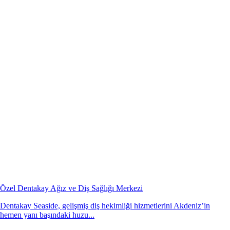
Özel Dentakay Ağız ve Diş Sağlığı Merkezi
Dentakay Seaside, gelişmiş diş hekimliği hizmetlerini Akdeniz’in
hemen yanı başındaki huzu...