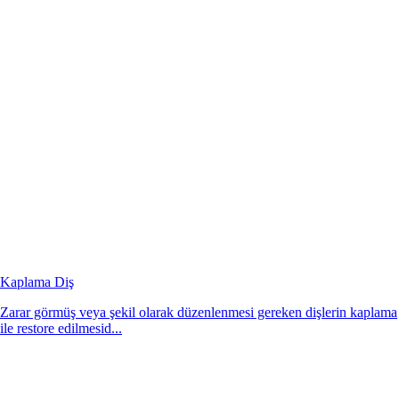
Kaplama Diş
Zarar görmüş veya şekil olarak düzenlenmesi gereken dişlerin kaplama
ile restore edilmesid...