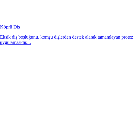
Köprü Diş
Eksik diş boşluğunu, komşu dişlerden destek alarak tamamlayan protez
uygulamasıdır....