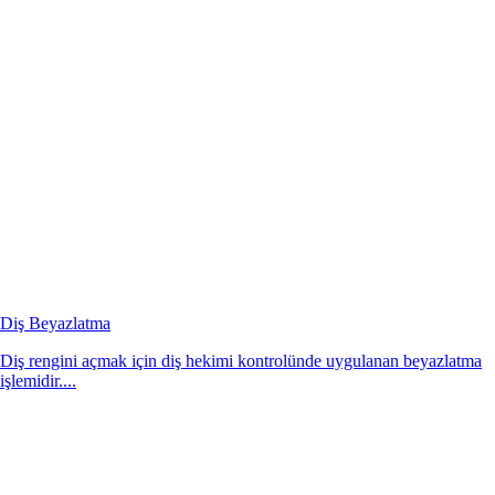
Diş Beyazlatma
Diş rengini açmak için diş hekimi kontrolünde uygulanan beyazlatma
işlemidir....