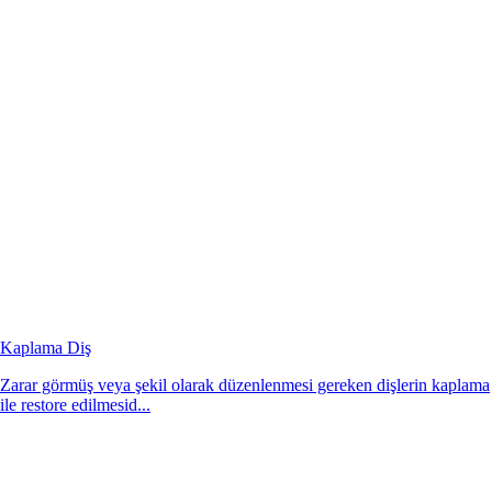
Kaplama Diş
Zarar görmüş veya şekil olarak düzenlenmesi gereken dişlerin kaplama
ile restore edilmesid...