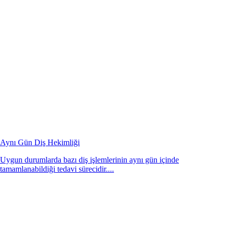
Aynı Gün Diş Hekimliği
Uygun durumlarda bazı diş işlemlerinin aynı gün içinde
tamamlanabildiği tedavi sürecidir....