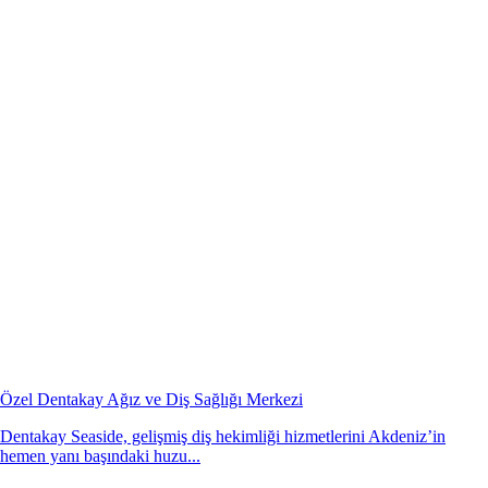
Özel Dentakay Ağız ve Diş Sağlığı Merkezi
Dentakay Seaside, gelişmiş diş hekimliği hizmetlerini Akdeniz’in
hemen yanı başındaki huzu...