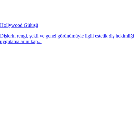
Hollywood Gülüşü
Dişlerin rengi, şekli ve genel görünümüyle ilgili estetik diş hekimliği
uygulamalarını kap...