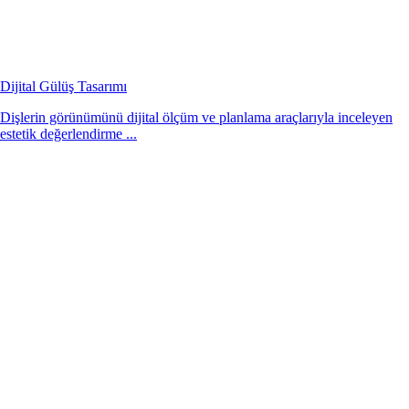
Dijital Gülüş Tasarımı
Dişlerin görünümünü dijital ölçüm ve planlama araçlarıyla inceleyen
estetik değerlendirme ...