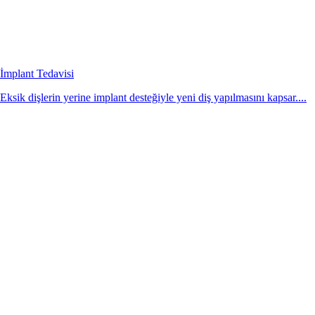
İmplant Tedavisi
Eksik dişlerin yerine implant desteğiyle yeni diş yapılmasını kapsar....