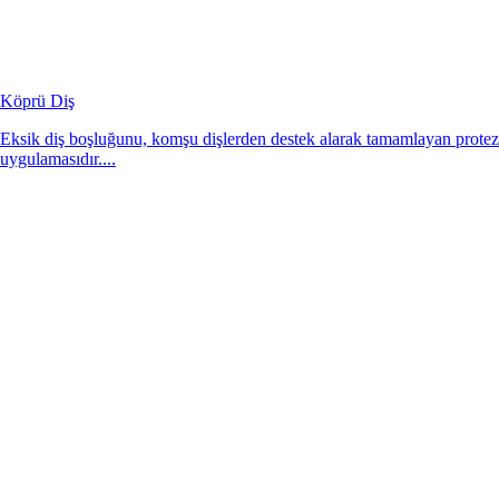
Köprü Diş
Eksik diş boşluğunu, komşu dişlerden destek alarak tamamlayan protez
uygulamasıdır....