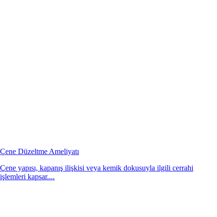
Çene Düzeltme Ameliyatı
Çene yapısı, kapanış ilişkisi veya kemik dokusuyla ilgili cerrahi
işlemleri kapsar....