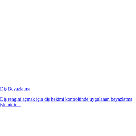
Diş Beyazlatma
Diş rengini açmak için diş hekimi kontrolünde uygulanan beyazlatma
işlemidir....