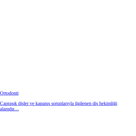
Ortodonti
Çapraşık dişler ve kapanış sorunlarıyla ilgilenen diş hekimliği
alanıdır....