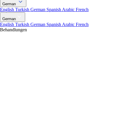
German
English
Turkish
German
Spanish
Arabic
French
German
English
Turkish
German
Spanish
Arabic
French
Behandlungen