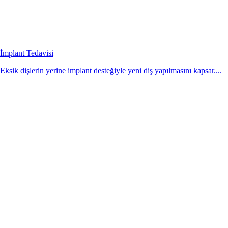
İmplant Tedavisi
Eksik dişlerin yerine implant desteğiyle yeni diş yapılmasını kapsar....