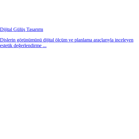
Dijital Gülüş Tasarımı
Dişlerin görünümünü dijital ölçüm ve planlama araçlarıyla inceleyen
estetik değerlendirme ...