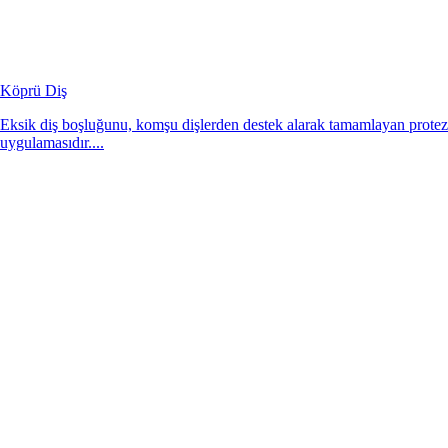
Köprü Diş
Eksik diş boşluğunu, komşu dişlerden destek alarak tamamlayan protez
uygulamasıdır....