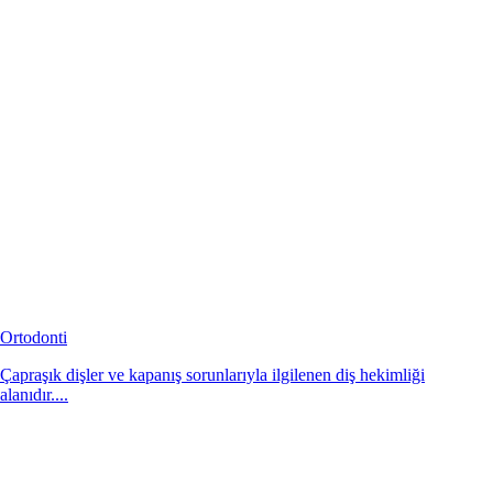
Ortodonti
Çapraşık dişler ve kapanış sorunlarıyla ilgilenen diş hekimliği
alanıdır....