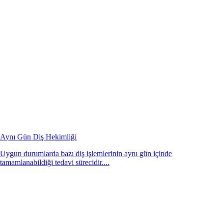
Aynı Gün Diş Hekimliği
Uygun durumlarda bazı diş işlemlerinin aynı gün içinde
tamamlanabildiği tedavi sürecidir....