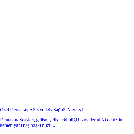
Özel Dentakay Ağız ve Diş Sağlığı Merkezi
Dentakay Seaside, gelişmiş diş hekimliği hizmetlerini Akdeniz’in
hemen yanı başındaki huzu...