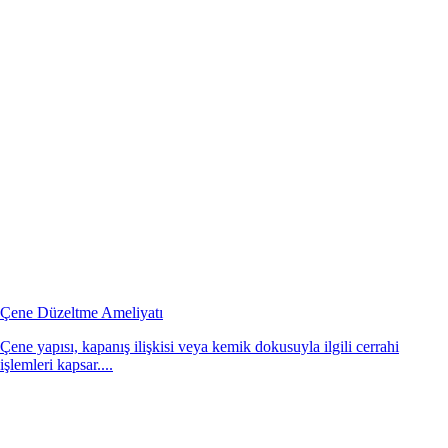
Çene Düzeltme Ameliyatı
Çene yapısı, kapanış ilişkisi veya kemik dokusuyla ilgili cerrahi
işlemleri kapsar....