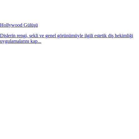
Hollywood Gülüşü
Dişlerin rengi, şekli ve genel görünümüyle ilgili estetik diş hekimliği
uygulamalarını kap...