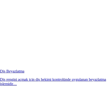
Diş Beyazlatma
Diş rengini açmak için diş hekimi kontrolünde uygulanan beyazlatma
işlemidir....