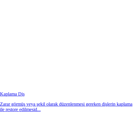
Kaplama Diş
Zarar görmüş veya şekil olarak düzenlenmesi gereken dişlerin kaplama
ile restore edilmesid...