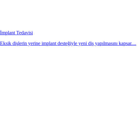
İmplant Tedavisi
Eksik dişlerin yerine implant desteğiyle yeni diş yapılmasını kapsar....