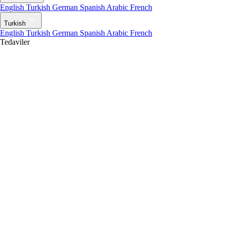
English
Turkish
German
Spanish
Arabic
French
Turkish
English
Turkish
German
Spanish
Arabic
French
Tedaviler