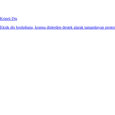
Köprü Diş
Eksik diş boşluğunu, komşu dişlerden destek alarak tamamlayan protez 