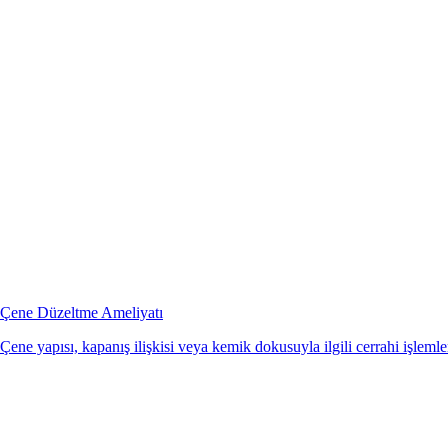
Çene Düzeltme Ameliyatı
Çene yapısı, kapanış ilişkisi veya kemik dokusuyla ilgili cerrahi işlemler