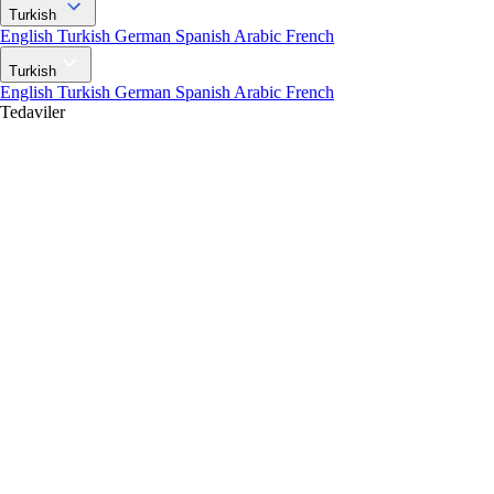
Turkish
English
Turkish
German
Spanish
Arabic
French
Turkish
English
Turkish
German
Spanish
Arabic
French
Tedaviler