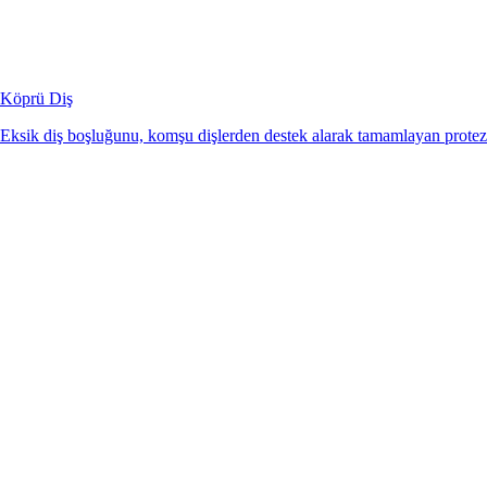
Köprü Diş
Eksik diş boşluğunu, komşu dişlerden destek alarak tamamlayan protez 