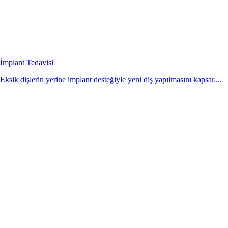
İmplant Tedavisi
Eksik dişlerin yerine implant desteğiyle yeni diş yapılmasını kapsar....